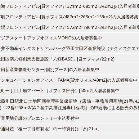
青海フロンティアビル[貸オフィス/1371m2･685m2･342m2]の入居者募
有明フロンティアビル[貸オフィス/487m2･263m2･159m2]の入居者募
台場フロンティアビル[貸オフィス/1572m2･786m2･393m2]の入居者募
アジアスタートアップオフィスMONOの入居者募集中
三井不動産インダストリアルパーク羽田大田区産業施設（テクノスクエ
大田区南六郷創業支援施設「六郷BASE」[貸オフィス/22m2]
町田新産業創造センター[個別ブース]の入居者募集中
インキュベーションオフィス・TAMA[貸オフィス/40m2]の入居者募集中
広町一丁目工場アパート（オフィス部分）[50m2]入居者募集中
武蔵引田駅北口土地区画整理事業保留地（店舗・事務所用画地[21番/43
域・22番/458m2/第２種中高層住居専用地域]）の申込順による販売の募
産業用地分譲のプレエントリー申込受付中
普通財産（榎一丁目市有地）の一時貸付け「約２ha」