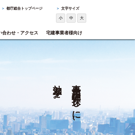
＞
都庁総合トップページ
＞
文字サイズ
小
中
大
い合わせ・アクセス
宅建事業者様向け
効率を。
事業用物件探しに、