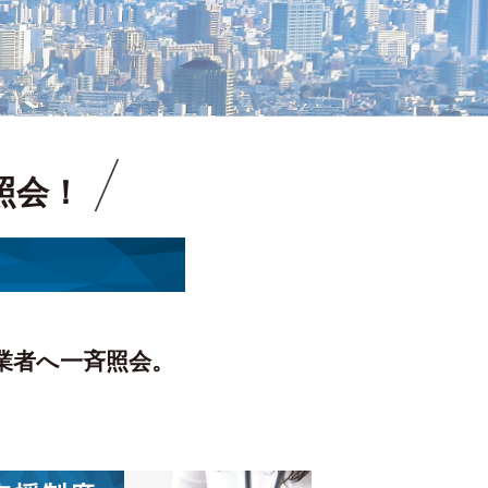
照会！
業者へ一斉照会。