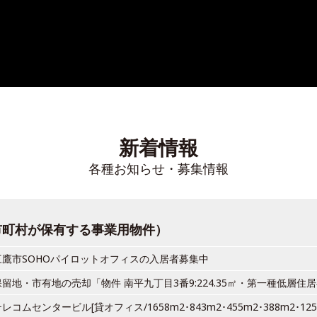
新着情報
各種お知らせ・募集情報
市町村が保有する事業用物件）
三鷹市SOHOパイロットオフィスの入居者募集中
保留地・市有地の売却「物件 南平九丁目3番9:224.35㎡・第一種低層
レコムセンタービル[貸オフィス/1658m2･843m2･455m2･388m2･1