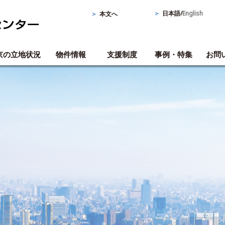
＞
日本語
/
English
＞
本文へ
京の立地状況
物件情報
支援制度
事例・特集
お問