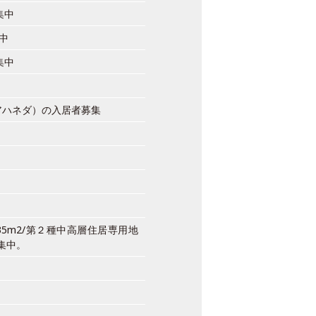
集中
集中
集中
アハネダ）の入居者募集
5m2/第２種中高層住居専用地
集中。