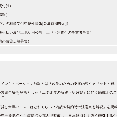
貸付け）
情報）
ウンの相談受付中物件情報[公募時期未定]）
設売払い及び土地活用公募、土地・建物付の事業者募集）
内の賃貸店舗募集）
「インキュベーション施設とは？起業のための支援内容やメリット・費
経営統合等を契機とした「工場建屋の新築・増改築」に伴う助成金のご
0日）
「貸し倉庫のコストはどれくらい？内訳や契約時の注意点も解説」を掲
研究開発拠点や生産拠点を都内で整備し、日本経済を力強く牽引する企