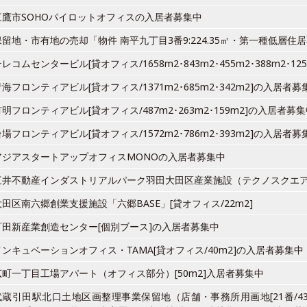
三鷹市SOHOパイロットオフィスの入居者募集中
保留地・市有地の売却「物件 南平九丁目3番9:224.35㎡・第一種低層
レコムセンタービル[貸オフィス/1658m2･843m2･455m2･388m2･1
青海フロンティアビル[貸オフィス/1371m2･685m2･342m2]の入居者募
有明フロンティアビル[貸オフィス/487m2･263m2･159m2]の入居者募
台場フロンティアビル[貸オフィス/1572m2･786m2･393m2]の入居者募
アジアスタートアップオフィスMONOの入居者募集中
三井不動産インダストリアルパーク羽田大田区産業施設（テクノスクエ
大田区南六郷創業支援施設「六郷BASE」[貸オフィス/22m2]
町田新産業創造センター[個別ブース]の入居者募集中
インキュベーションオフィス・TAMA[貸オフィス/40m2]の入居者募集中
広町一丁目工場アパート（オフィス部分）[50m2]入居者募集中
武蔵引田駅北口土地区画整理事業保留地（店舗・事務所用画地[21番/43