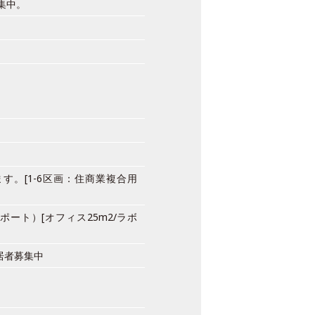
集中。
。[1-6区画：住商業複合用
ート）[オフィス25m2/ラボ
居者募集中