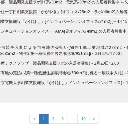
本部 製品開発支援ラボ[IT系/33m2・電気系/37m2]の入居者募集中(～
千住一丁目創業支援館「かがやき」[オフィス/25m2・ラボ/46m2]入居者
創業支援施設「かけはし」[インキュベーションオフィス/31m2](～4月1
インキュベーションオフィス・TAMA[貸オフィス/40m2]の入居者募集中
一般競争入札による市有地の売払い[物件1:準工業地域/1278m2
/685m2・物件3:第一種低層住居専用地域/951m2](～2月27日17:00）
多摩テクノプラザ 製品開発支援ラボの入居者募集(～2月20日12:00）
市有地の売払い[第一種低層住居専用地域/530m2]に係る一般競争入札(～2月
東京電機大学創業支援施設「かけはし」インキュベーションオフィス(～1
<
1
2
3
…
19
>