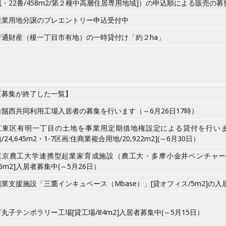
域・22番/458m2/第２種中高層住居専用地域]）の申込順による販売の募
産業用地分譲のプレエントリー申込受付中
普通財産（榎一丁目市有地）の一時貸付け「約２ha」
【募集が終了した一覧】
白鬚西共同利用工場入居者の募集を行います（～6月26日17時）
江東区有明一丁目の土地を事業用定期借地権設定による貸付を行います
/24,645m2・1-7区画:住商業複合用地/20,922m2](～6月30日）
東京農工大学連携型起業家育成施設（農工大・多摩小金井ベンチャーポ
46m2]入居者募集中(～5月26日）
創業支援施設「三鷹インキュベース（Mbase）」[貸オフィス/5m2]の入
下丸子テンポラリー工場[貸工場/84m2]入居者募集中(～5月15日）