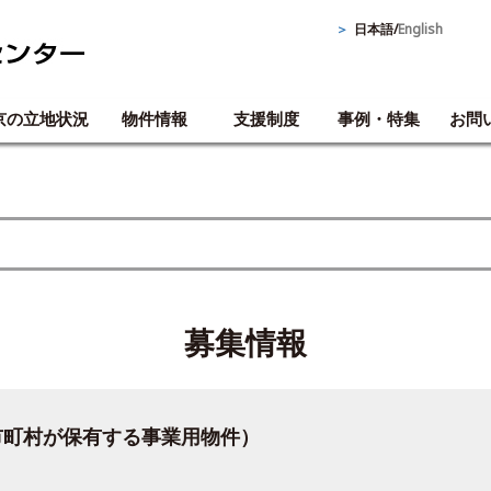
＞
日本語
/
English
京の立地状況
物件情報
支援制度
事例・特集
お問
募集情報
市町村が保有する事業用物件）