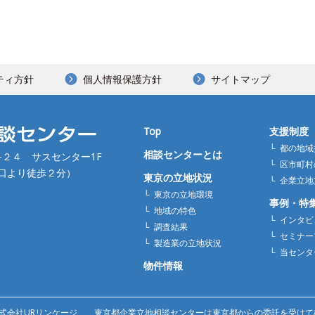
ティ方針
個人情報保護方針
サイトマップ
Top
支援制度
都の地域
相談センターとは
４-２４ サスセンター1F
区市町村
出口より徒歩２分）
東京の立地状況
企業立地
東京の立地環境
事例・特
地域の特色
インタビ
調査結果
セミナー
製造業の立地状況
当センタ
物件情報
株式会社URリンケージ
東京都企業立地相談センターは東京都からの委託を受けて