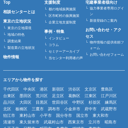
Top
支援制度
宅建事業者様向け
協力事業者専用ログイ
都の地域振興施策
相談センターとは
ン
区市町村の振興施策
新規登録のご案内
東京の立地状況
企業立地支援制度
東京の立地環境
お問い合わせ・アク
事例・特集
地域の特色
セス
インタビュー
調査結果
物件情報の提供依頼フ
コラム
製造業の立地状況
ォーム
セミナーアーカイブ
お問い合わせフォーム
物件情報
当センター利用者の声
エリアから物件を探す
千代田区
中央区
港区
新宿区
渋谷区
文京区
豊島区
台東区
墨田区
荒川区
足立区
葛飾区
江東区
江戸川区
品川区
大田区
目黒区
世田谷区
中野区
杉並区
練馬区
北区
板橋区
三鷹市
調布市
小金井市
府中市
武蔵野市
狛江市
東村山市
小平市
国分寺市
国立市
東大和市
清瀬市
東久留米市
武蔵村山市
西東京市
立川市
昭島市