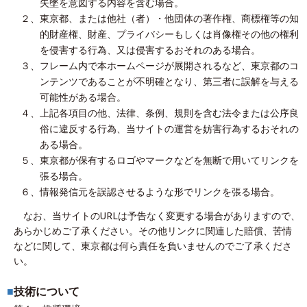
失墜を意図する内容を含む場合。
２、
東京都、または他社（者）・他団体の著作権、商標権等の知
的財産権、財産、プライバシーもしくは肖像権その他の権利
を侵害する行為、又は侵害するおそれのある場合。
３、
フレーム内で本ホームページが展開されるなど、東京都のコ
ンテンツであることが不明確となり、第三者に誤解を与える
可能性がある場合。
４、
上記各項目の他、法律、条例、規則を含む法令または公序良
俗に違反する行為、当サイトの運営を妨害行為するおそれの
ある場合。
５、
東京都が保有するロゴやマークなどを無断で用いてリンクを
張る場合。
６、
情報発信元を誤認させるような形でリンクを張る場合。
なお、当サイトのURLは予告なく変更する場合がありますので、
あらかじめご了承ください。その他リンクに関連した賠償、苦情
などに関して、東京都は何ら責任を負いませんのでご了承くださ
い。
■
技術について