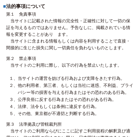
■
法的事項について
第１ 免責事項
当サイトに記載された情報の完全性・正確性に対して一切の保
証を与えるものではありません。予告なしに、掲載されている情
報を変更することがあり ます。
当サイトに含まれる情報もしくは内容を利用することで直接・
間接的に生じた損失に関し一切責任を負わないものとします。
第２ 禁止事項
当サイトのご利用に際し、以下の行為を禁止いたします。
１、
当サイトの運営を妨げる行為および支障をきたす行為。
２、
他の利用者、第三者、もしくは当社に迷惑、不利益、プライ
バシー等の損害を与える行為またはその恐れのある行為。
３、
公序良俗に反する行為またはその恐れがある行為。
４、
法律、法令もしくは条例に違反する行為。
５、
その他、東京都が不適切と判断する行為。
第３ 法準拠及び管轄裁判所
当サイトのご利用ならびにここに記すご利用規程の解釈及び適